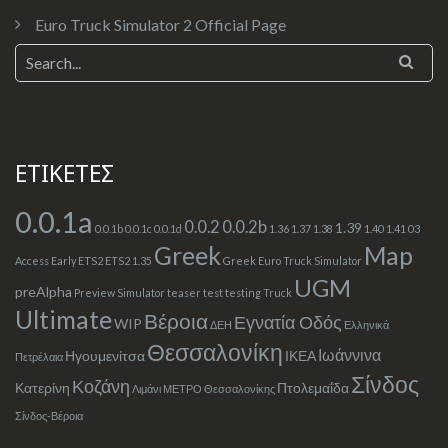
Euro Truck Simulator 2 Official Page
ΕΤΙΚΕΤΕΣ
0.0.1a
0.0.2
0.0.2b
1.39
0.0.1b
0.0.1c
0.0.1d
1.36
1.37
1.38
1.40
1.41
03
Greek
Map
Access
Early
ETS2
ETS2 1.35
Greek Euro Truck Simulator
UGM
preAlpha
Preview
Simulator
teaser
test
testing
Truck
Ultimate
Βέροια
Εγνατία Οδός
WIP
ΔΕΗ
Ελληνικά
Θεσσαλονίκη
Ιωάννινα
Ηγουμενίτσα
ΙΚΕΑ
Πετρέλαια
Σίνδος
Κοζάνη
Κατερίνη
Πτολεμαΐδα
Λιμάνι
ΜΕΤΡΟ Θεσσαλονίκης
Σίνδος-Βέροια