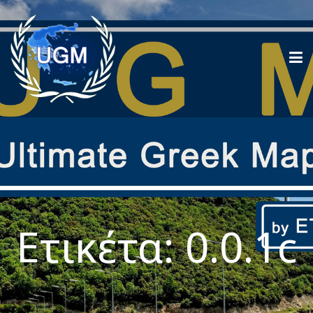
Ετικέτα:
0.0.1c