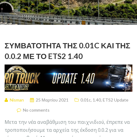
ΣΥΜΒΑΤΌΤΗΤΑ ΤΗΣ 0.01C ΚΑΙ ΤΗΣ
0.0.2 ΜΕ ΤΟ ETS2 1.40
Nisman
25 Μαρτίου 2021
0.01c
,
1.40
,
ETS2 Update
No comments
Μετα την νέα αναβάθμιση του παιχνιδιού, έπρεπε να
τροποποιήσουμε τα αρχεία της έκδοση 0.0.2 για να