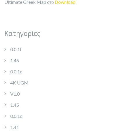
Ultimate Greek Map
στο
Download
Kατηγορίες
0.0.1f
1.46
0.0.1e
4K UGM
V1.0
1.45
0.0.1d
1.41