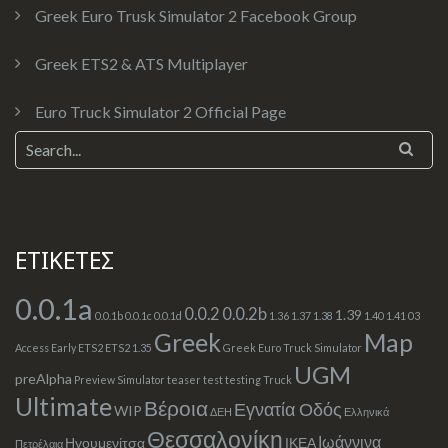
Greek Euro Trusk Simulator 2 Facebook Group
Greek ETS2 & ATS Multiplayer
Euro Truck Simulator 2 Official Page
ΕΤΙΚΕΤΕΣ
0.0.1a
0.0.2
0.0.2b
1.39
0.0.1b
0.0.1c
0.0.1d
1.36
1.37
1.38
1.40
1.41
03
Greek
Map
Access
Early
ETS2
ETS2 1.35
Greek Euro Truck Simulator
UGM
preAlpha
Preview
Simulator
teaser
test
testing
Truck
Ultimate
Βέροια
Εγνατία Οδός
WIP
ΔΕΗ
Ελληνικά
Θεσσαλονίκη
Ιωάννινα
Ηγουμενίτσα
ΙΚΕΑ
Πετρέλαια