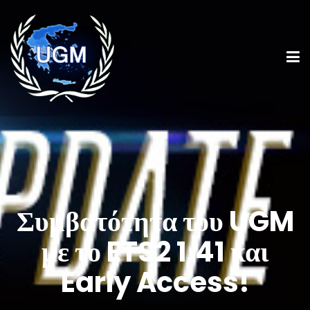
Συμβατότητα του UGM
με το ETS2 1.41 και
Early Access!