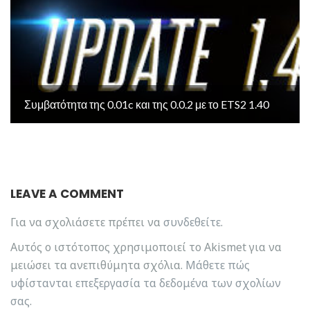
Συμβατότητα της 0.01c και της 0.0.2 με το ETS2 1.40
LEAVE A COMMENT
Για να σχολιάσετε πρέπει να
συνδεθείτε
.
Αυτός ο ιστότοπος χρησιμοποιεί το Akismet για να
μειώσει τα ανεπιθύμητα σχόλια.
Μάθετε πώς
υφίστανται επεξεργασία τα δεδομένα των σχολίων
σας
.