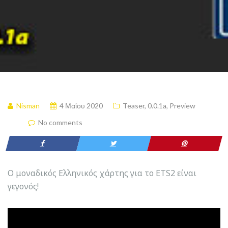
Nisman
4 Μαΐου 2020
Teaser
,
0.0.1a
,
Preview
No comments
Ο μοναδικός Ελληνικός χάρτης για το ETS2 είναι
γεγονός!