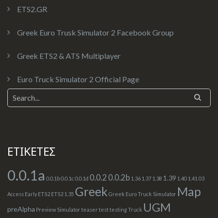
ETS2.GR
Greek Euro Trusk Simulator 2 Facebook Group
Greek ETS2 & ATS Multiplayer
Euro Truck Simulator 2 Official Page
ΕΤΙΚΕΤΕΣ
0.0.1a
0.0.2
0.0.2b
1.39
0.0.1b
0.0.1c
0.0.1d
1.36
1.37
1.38
1.40
1.41
03
Greek
Map
Access
Early
ETS2
ETS2 1.35
Greek Euro Truck Simulator
UGM
preAlpha
Preview
Simulator
teaser
test
testing
Truck