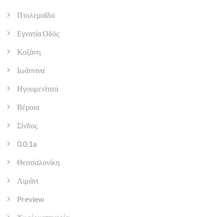
Πτολεμαΐδα
Εγνατία Οδός
Κοζάνη
Ιωάννινα
Ηγουμενίτσα
Βέροια
Σίνδος
0.0.1a
Θεσσαλονίκη
Λιμάνι
Preview