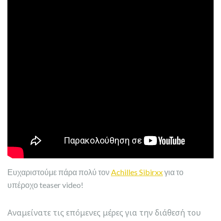
Ευχαριστούμε πάρα πολύ τον
Achilles Sibirxx
για το
υπέροχο teaser video!
Αναμείνατε τις επόμενες μέρες για την διάθεσή του