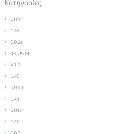
Kατηγορίες
0.0.1f
1.46
0.0.1e
4K UGM
V1.0
1.45
0.0.1d
1.41
0.01c
1.40
0.0.2