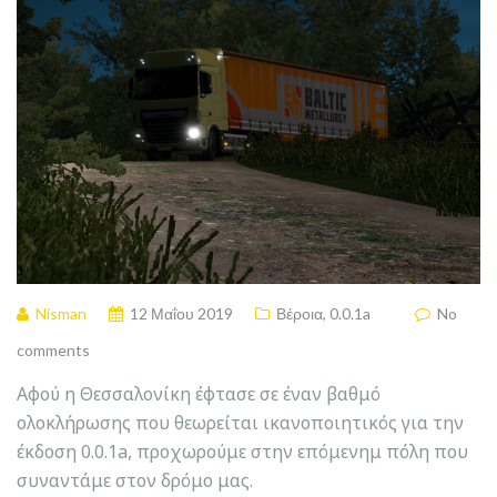
Nisman
12 Μαΐου 2019
Βέροια
,
0.0.1a
No
comments
Αφού η Θεσσαλονίκη έφτασε σε έναν βαθμό
ολοκλήρωσης που θεωρείται ικανοποιητικός για την
έκδοση 0.0.1a, προχωρούμε στην επόμενημ πόλη που
συναντάμε στον δρόμο μας.