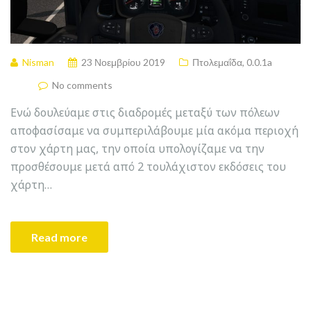
Nisman
23 Νοεμβρίου 2019
Πτολεμαΐδα
,
0.0.1a
No comments
Ενώ δουλεύαμε στις διαδρομές μεταξύ των πόλεων
αποφασίσαμε να συμπεριλάβουμε μία ακόμα περιοχή
στον χάρτη μας, την οποία υπολογίζαμε να την
προσθέσουμε μετά από 2 τουλάχιστον εκδόσεις του
χάρτη…
Read more