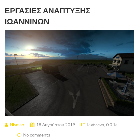
ΕΡΓΑΣΊΕΣ ΑΝΆΠΤΥΞΗΣ
ΙΩΑΝΝΊΝΩΝ
Nisman
18 Αυγούστου 2019
Ιωάννινα
,
0.0.1a
No comments