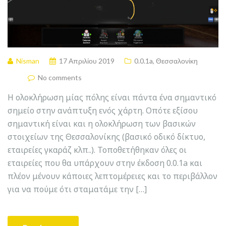
Nisman
17 Απριλίου 2019
0.0.1a
,
Θεσσαλονίκη
No comments
Η ολοκλήρωση μίας πόλης είναι πάντα ένα σημαντικό
σημείο στην ανάπτυξη ενός χάρτη. Οπότε εξίσου
σημαντική είναι και η ολοκλήρωση των βασικών
στοιχείων της Θεσσαλονίκης (βασικό οδικό δίκτυο,
εταιρείες γκαράζ κλπ..). Τοποθετήθηκαν όλες οι
εταιρείες που θα υπάρχουν στην έκδοση 0.0.1a και
πλέον μένουν κάποιες λεπτομέρειες και το περιβάλλον
για να πούμε ότι σταματάμε την […]