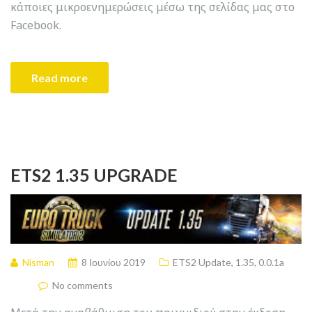
κάποιες μικροενημερώσεις μέσω της σελίδας μας στο
Facebook.
Read more
ETS2 1.35 UPGRADE
Nisman
8 Ιουνίου 2019
ETS2 Update
,
1.35
,
0.0.1a
No comments