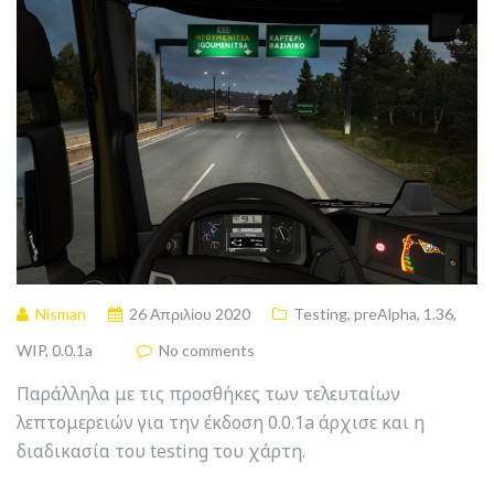
Nisman
26 Απριλίου 2020
Testing
,
preAlpha
,
1.36
,
WIP
,
0.0.1a
No comments
Παράλληλα με τις προσθήκες των τελευταίων
λεπτομερειών για την έκδοση 0.0.1a άρχισε και η
διαδικασία του testing του χάρτη.