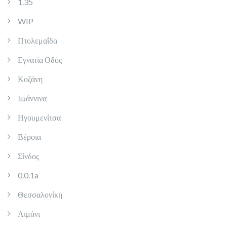
1.35
WIP
Πτολεμαΐδα
Εγνατία Οδός
Κοζάνη
Ιωάννινα
Ηγουμενίτσα
Βέροια
Σίνδος
0.0.1a
Θεσσαλονίκη
Λιμάνι