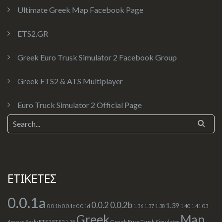
Ultimate Greek Map Facebook Page
ETS2.GR
Greek Euro Trusk Simulator 2 Facebook Group
Greek ETS2 & ATS Multiplayer
Euro Truck Simulator 2 Official Page
ΕΤΙΚΕΤΕΣ
0.0.1a
0.0.2
0.0.2b
1.39
0.0.1b
0.0.1c
0.0.1d
1.36
1.37
1.38
1.40
1.41
03
Greek
Map
Access
Early
ETS2
ETS2 1.35
Greek Euro Truck Simulator