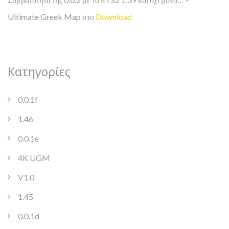
Ultimate Greek Map
στο
Download
Kατηγορίες
0.0.1f
1.46
0.0.1e
4K UGM
V1.0
1.45
0.0.1d