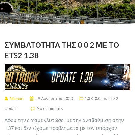
ΣΥΜΒΑΤΌΤΗΤΑ ΤΗΣ 0.0.2 ΜΕ ΤΟ
ETS2 1.38
Nisman
29 Αυγούστου 2020
1.38
,
0.0.2b
,
ETS2
Update
No comments
Αφού την είχαμε γλυτώσει με την αναβάθμιση στην
1.37 και δεν είχαμε προβλήματα με τον υπάρχον